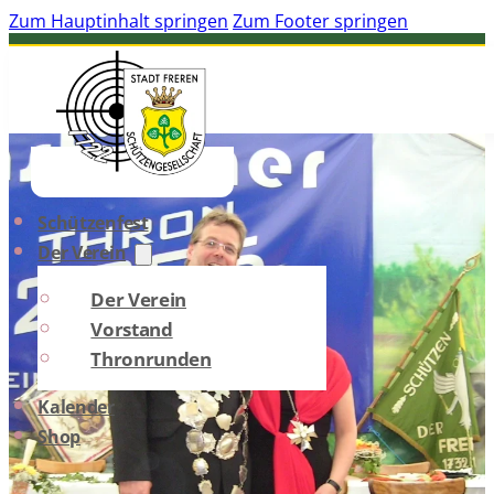
Zum Hauptinhalt springen
Zum Footer springen
Schützenfest
Der Verein
Der Verein
Vorstand
Thronrunden
Kalender
Shop